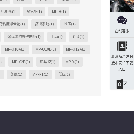
电加热(1)
聚氨酯(1)
MP-H(1)
高粘度聚合物(1)
挤出系统(1)
增压(1)
在线客服
熔体泵防爆控制柜(1)
手动(1)
连续(1)
MP-U10A(1)
MP-U10B(1)
MP-U12A(1)
联系葫芦娃旧
)
MP-Y2B(1)
热熔胶(1)
MP-Y(1)
版本安卓下载
入口
)
釜底(1)
MP-R1(1)
低压(1)
发送邮件