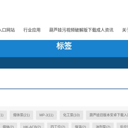
网,葫芦娃污视频破解版下载成人
入口网站
行业应用
葫芦娃污视频破解版下载成人资讯
关
标签
1)
熔体泵(21)
MP-J(11)
化工泵(10)
葫芦娃旧版本安卓下载入口
熔体(2)
HK-ACB(2)
四工位(2)
保温(2)
油剂泵(2)
反应釜