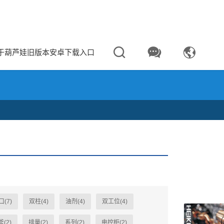



于葫芦娃旧版本安卓下载入口
(7)
双柱(4)
油剂(4)
双工位(4)
(2)
排量(2)
系列(2)
电控柜(2)