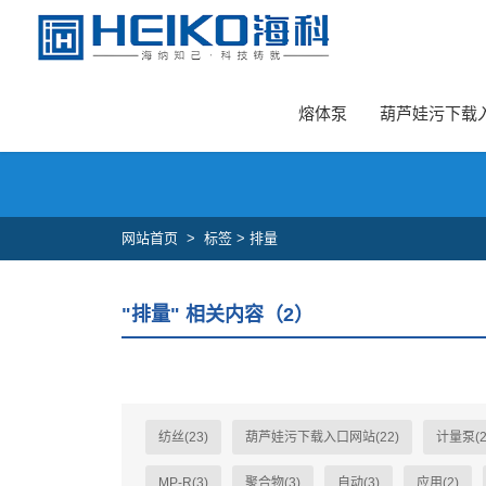
葫芦娃旧版本安卓下载入口,葫芦娃污下载入口网站,葫芦娃成版人APP官
熔体泵
葫芦娃污下载
网站首页
>
标签 > 排量
"排量" 相关内容（2）
纺丝(23)
葫芦娃污下载入口网站(22)
计量泵(2
MP-R(3)
聚合物(3)
自动(3)
应用(2)