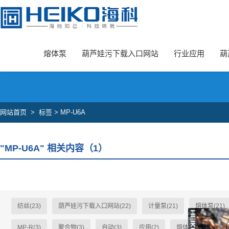
葫芦娃旧版本安卓下载入口,葫芦娃污下载入口网站,葫芦娃成版人APP官
熔体泵
葫芦娃污下载入口网站
行业应用
葫
网站首页
>
标签 > MP-U6A
"MP-U6A" 相关内容（1）
纺丝(23)
葫芦娃污下载入口网站(22)
计量泵(21)
熔体泵(21)
MP-R(3)
聚合物(3)
自动(3)
应用(2)
熔体(2)
HK-A