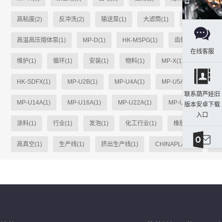
高粘度(2)
反冲洗(2)
输送泵(1)
大滤筒(1)
单柱式(1)
高温高压熔体泵(1)
MP-D(1)
HK-MSPG(1)
齿轮(1)
MP-
在线客服
维护(1)
循环(1)
安装(1)
物料(1)
MP-X(1)
heiko(1
HK-SDFX(1)
MP-U2B(1)
MP-U4A(1)
MP-U5A(1)
MP-
联系葫芦娃旧
MP-U14A(1)
MP-U16A(1)
MP-U22A(1)
MP-U31A(1)
版本安卓下载
入口
涂料(1)
行业(1)
发泡(1)
化工行业(1)
橡胶(1)
粘合
高真空(1)
生产线(1)
挤出生产线(1)
CHINAPLAS(1)
选材
发送邮件